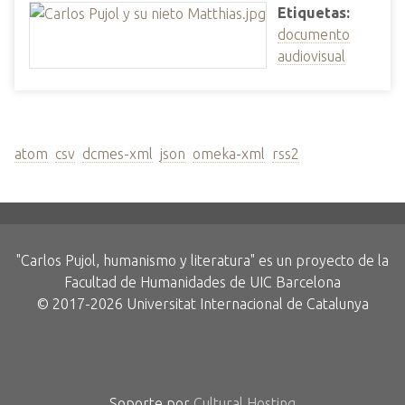
Etiquetas:
documento
audiovisual
Formatos de Salida
atom
,
csv
,
dcmes-xml
,
json
,
omeka-xml
,
rss2
"Carlos Pujol, humanismo y literatura" es un proyecto de la
Facultad de Humanidades de UIC Barcelona
© 2017-2026 Universitat Internacional de Catalunya
Soporte por
Cultural Hosting