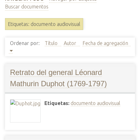
i
Buscar documentos
n
c
Etiquetas: documento audiovisual
i
p
Ordenar por:
Título
Autor
Fecha de agregación
a
l
Retrato del general Léonard
Mathurin Duphot (1769-1797)
Etiquetas:
documento audiovisual