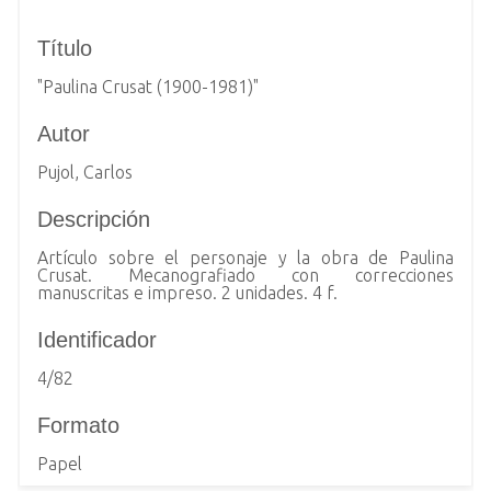
i
Título
n
c
"Paulina Crusat (1900-1981)"
i
p
Autor
a
Pujol, Carlos
l
Descripción
Artículo sobre el personaje y la obra de Paulina
Crusat. Mecanografiado con correcciones
manuscritas e impreso. 2 unidades. 4 f.
Identificador
4/82
Formato
Papel