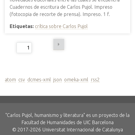
Cuadernos de escritura de Carlos Pujol. Impreso
(fotocopia de recorte de prensa). Impreso. 1 f.
Etiquetas:
crítica sobre Carlos Pujol
Page
de 106
Formatos de Salida
atom
,
csv
,
dcmes-xml
,
json
,
omeka-xml
,
rss2
"Carlos Pujol, humanismo y literatura" es un proyecto de la
Facultad de Humanidades de UIC Barcelona
© 2017-2026 Universitat Internacional de Catalunya