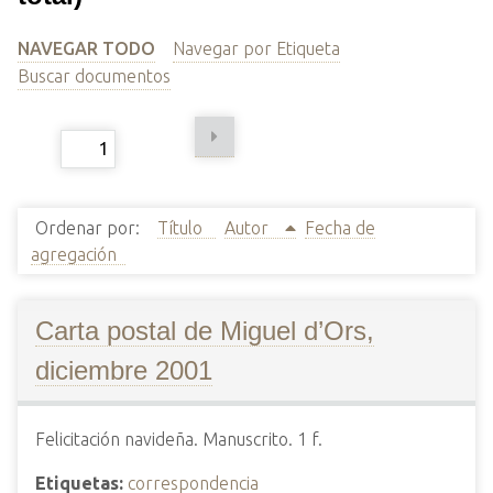
i
n
NAVEGAR TODO
Navegar por Etiqueta
c
Buscar documentos
i
p
Page
de 106
a
l
Ordenar por:
Título
Autor
Fecha de
agregación
Carta postal de Miguel d’Ors,
diciembre 2001
Felicitación navideña. Manuscrito. 1 f.
Etiquetas:
correspondencia