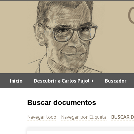
S
a
l
t
a
r
a
l
c
o
n
Inicio
Descubrir a Carlos Pujol
Buscador
t
e
n
Buscar documentos
i
d
Navegar todo
Navegar por Etiqueta
BUSCAR 
o
p
r