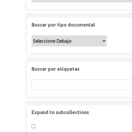
q
u
b
e
u
e
ú
r
e
d
s
d
a
q
Buscar por tipo documental
a
u
e
d
a
Buscar por etiquetas
Expand to subcollections