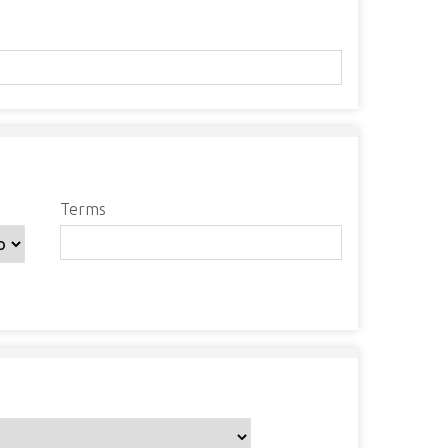
ífico":
1
Terms