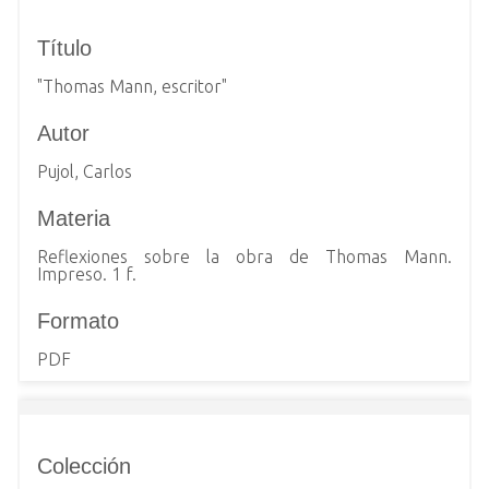
i
Título
n
c
"Thomas Mann, escritor"
i
p
Autor
a
Pujol, Carlos
l
Materia
Reflexiones sobre la obra de Thomas Mann.
Impreso. 1 f.
Formato
PDF
Colección